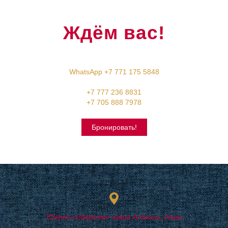
Ждём вас!
Южное побережье озера Алаколь, Акши
WhatsApp +7 771 175 5848
+7 777 236 8831
+7 705 888 7978
Бронировать!
Южное побережье озера Алаколь, Акши