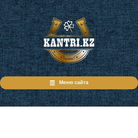
Меню сайта